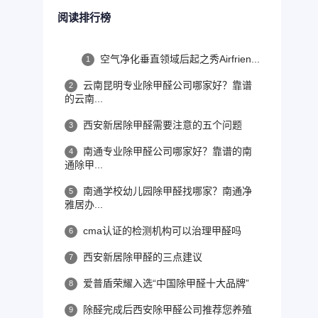
阅读排行榜
空气净化垂直领域后起之秀Airfrien...
1
云南昆明专业除甲醛公司哪家好？靠谱
2
的云南...
西安新居除甲醛需要注意的五个问题
3
南通专业除甲醛公司哪家好？靠谱的南
4
通除甲...
南通学校幼儿园除甲醛找哪家？南通净
5
雅居办...
cma认证的检测机构可以治理甲醛吗
6
西安新居除甲醛的三点建议
7
爱普盾荣耀入选“中国除甲醛十大品牌”
8
除醛完成后西安除甲醛公司推荐您养殖
9