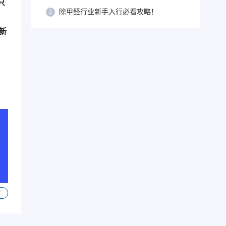
只
除甲醛行业新手入行必看攻略！
2
新
赞